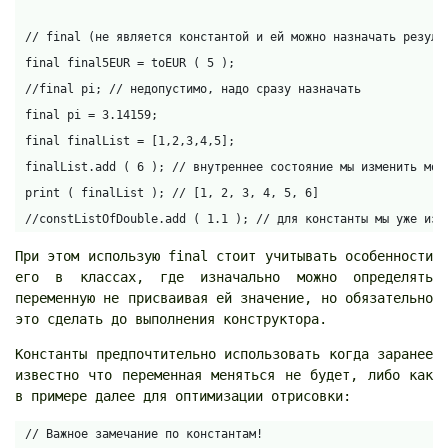
// final (не является константой и ей можно назначать результ
final final5EUR = toEUR ( 5 );

//final pi; // недопустимо, надо сразу назначать

final pi = 3.14159;

final finalList = [1,2,3,4,5];

finalList.add ( 6 ); // внутреннее состояние мы изменить може
print ( finalList ); // [1, 2, 3, 4, 5, 6]

//constListOfDouble.add ( 1.1 ); // для константы мы уже изм
При этом использую final стоит учитывать особенности
его в классах, где изначально можно определять
переменную не присваивая ей значение, но обязательно
это сделать до выполнения конструктора.
Константы предпочтительно использовать когда заранее
известно что переменная меняться не будет, либо как
в примере далее для оптимизации отрисовки:
// Важное замечание по константам!
