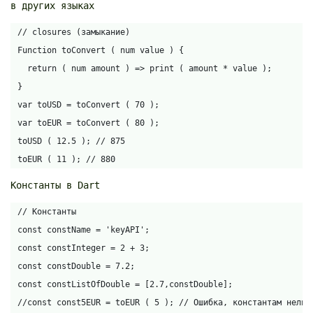
в других языках
// closures (замыкание)

Function toConvert ( num value ) {

  return ( num amount ) => print ( amount * value );

}

var toUSD = toConvert ( 70 );

var toEUR = toConvert ( 80 );

toUSD ( 12.5 ); // 875

toEUR ( 11 ); // 880
Константы в Dart
// Константы

const constName = 'keyAPI';

const constInteger = 2 + 3;

const constDouble = 7.2;

const constListOfDouble = [2.7,constDouble];

//const const5EUR = toEUR ( 5 ); // Ошибка, константам нельз