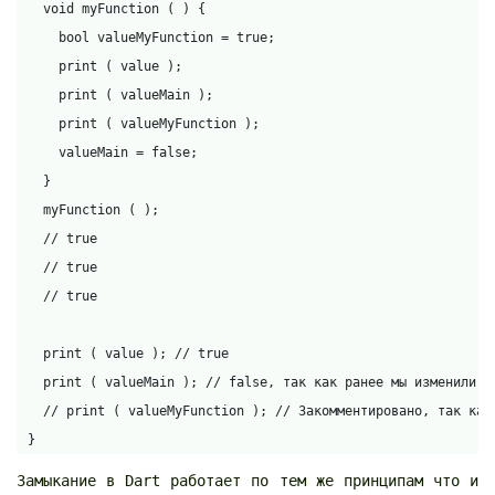
  void myFunction ( ) {

    bool valueMyFunction = true;

    print ( value );

    print ( valueMain );

    print ( valueMyFunction );

    valueMain = false;

  }

  myFunction ( );

  // true

  // true

  // true

  print ( value ); // true

  print ( valueMain ); // false, так как ранее мы изменили зн
  // print ( valueMyFunction ); // Закомментировано, так как 
}
Замыкание в Dart работает по тем же принципам что и